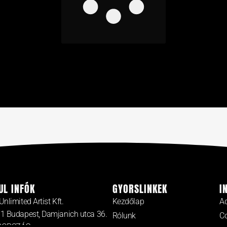
UL INFÓK
GYORSLINKEK
I
Unlimited Artist Kft.
Kezdőlap
Ad
1 Budapest, Damjanich utca 36.
Rólunk
Co
RORSZÁG