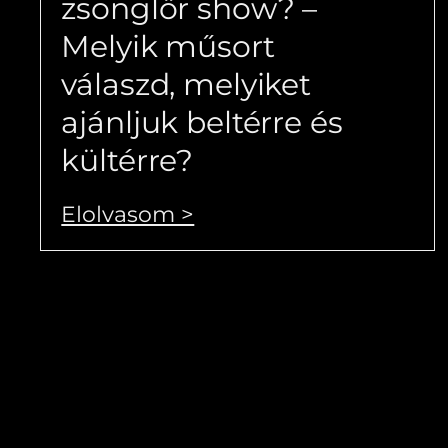
zsonglőr show? –
Melyik műsort
válaszd, melyiket
ajánljuk beltérre és
kültérre?
Elolvasom >