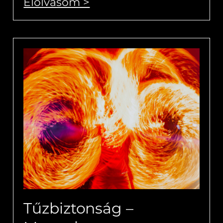
Elolvasom >
Tűzbiztonság –