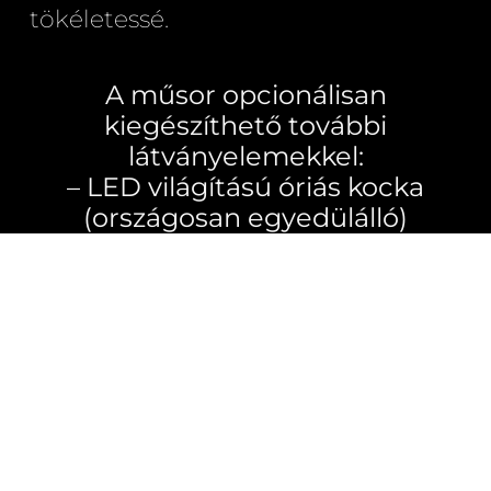
tökéletessé.
A műsor opcionálisan
kiegészíthető további
látványelemekkel:
– LED világítású óriás kocka
(országosan egyedülálló)