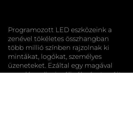
Programozott LED eszközeink a
zenével tökéletes összhangban
több millió színben rajzolnak ki
mintákat, logókat, személyes
üzeneteket. Ezáltal egy magával
ragadó audiovizuális élményt nyújt
ez a látványelőadás.
A LED show igény szerint személyre
szabható logókkal, üzenetekkel és
grafikai elemekkel, különlegessége
pedig az országosan egyedülálló,