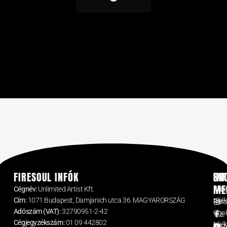
FIRESOUL INFÓK
GY
IN
SO
ME
Cégnév:
Unlimited Artist Kft.
Kez
Adat
Cím:
1071 Budapest, Damjanich utca 36. MAGYARORSZÁG
tájé
Rólu
Adószám (VAT):
32790951-2-42
Cook
Tűz
Cégjegyzékszám:
01 09 442802
tájé
Sho